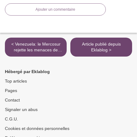
Ajouter un commentaire
< Venezuela: le Mercosur
Article publié depuis
rejette les menaces de
Eklablog >
rupture de l’ordre
démocratique
(communiqué)
Hébergé par Eklablog
Top articles
Pages
Contact
Signaler un abus
C.G.U.
Cookies et données personnelles