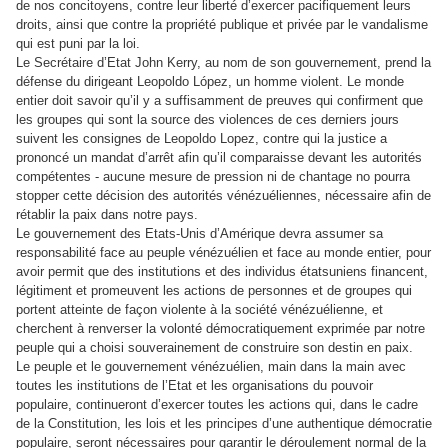
de nos concitoyens, contre leur liberté d’exercer pacifiquement leurs
droits, ainsi que contre la propriété publique et privée par le vandalisme
qui est puni par la loi.
Le Secrétaire d’Etat John Kerry, au nom de son gouvernement, prend la
défense du dirigeant Leopoldo López, un homme violent. Le monde
entier doit savoir qu’il y a suffisamment de preuves qui confirment que
les groupes qui sont la source des violences de ces derniers jours
suivent les consignes de Leopoldo Lopez, contre qui la justice a
prononcé un mandat d’arrêt afin qu’il comparaisse devant les autorités
compétentes - aucune mesure de pression ni de chantage no pourra
stopper cette décision des autorités vénézuéliennes, nécessaire afin de
rétablir la paix dans notre pays.
Le gouvernement des Etats-Unis d’Amérique devra assumer sa
responsabilité face au peuple vénézuélien et face au monde entier, pour
avoir permit que des institutions et des individus étatsuniens financent,
légitiment et promeuvent les actions de personnes et de groupes qui
portent atteinte de façon violente à la société vénézuélienne, et
cherchent à renverser la volonté démocratiquement exprimée par notre
peuple qui a choisi souverainement de construire son destin en paix.
Le peuple et le gouvernement vénézuélien, main dans la main avec
toutes les institutions de l’Etat et les organisations du pouvoir
populaire, continueront d’exercer toutes les actions qui, dans le cadre
de la Constitution, les lois et les principes d’une authentique démocratie
populaire, seront nécessaires pour garantir le déroulement normal de la