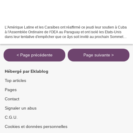
L'Amérique Latine et les Caraïbes ont réaffirmé ce jeudi leur soutien à Cuba
à l'Assemblée Ordinaire de l'OEA au Paraguay et ont isolé les Etats-Unis
dans leur tentative d'empêcher que ce âys soit invité au prochain Sommet
des Amériques. Un défilé presque...
< Page précédente
Page suivante >
Hébergé par Eklablog
Top articles
Pages
Contact
Signaler un abus
C.G.U.
Cookies et données personnelles