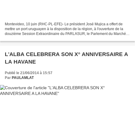
Montevideo, 10 juin (RHC-PL-EFE)- Le président José Mujica a offert de
mettre un port uruguayen à la disposition de la région, à l'ouverture de la
douzième Session Extraordinaire du PARLASUR, le Parlement du Marché
Commun du Sud. José Mujica a réfléchi...
L'ALBA CELEBRERA SON X° ANNIVERSAIRE A
LA HAVANE
Publié le 21/06/2014 à 15:57
Par
PAULAMLAT