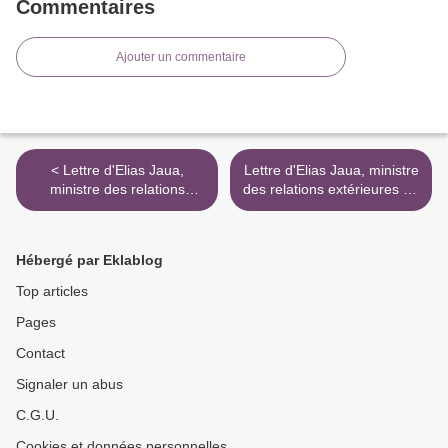
Commentaires
Ajouter un commentaire
< Lettre d'Elias Jaua,
Lettre d'Elias Jaua, ministre
ministre des relations
des relations extérieures du
extérieures du Venezuela a
Venezuela a Ban Ki Moon,
Ban Ki Moon, secrétaire
secrétaire général des
général des Nations Unies
Nations Unies >
Hébergé par Eklablog
Top articles
Pages
Contact
Signaler un abus
C.G.U.
Cookies et données personnelles