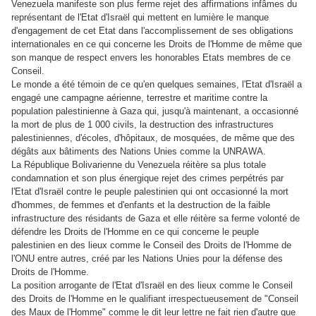
Venezuela manifeste son plus ferme rejet des affirmations infâmes du
représentant de l'Etat d'Israël qui mettent en lumière le manque
d'engagement de cet Etat dans l'accomplissement de ses obligations
internationales en ce qui concerne les Droits de l'Homme de même que
son manque de respect envers les honorables Etats membres de ce
Conseil.
Le monde a été témoin de ce qu'en quelques semaines, l'Etat d'Israël a
engagé une campagne aérienne, terrestre et maritime contre la
population palestinienne à Gaza qui, jusqu'à maintenant, a occasionné
la mort de plus de 1 000 civils, la destruction des infrastructures
palestiniennes, d'écoles, d'hôpitaux, de mosquées, de même que des
dégâts aux bâtiments des Nations Unies comme la UNRAWA.
La République Bolivarienne du Venezuela réitère sa plus totale
condamnation et son plus énergique rejet des crimes perpétrés par
l'Etat d'Israël contre le peuple palestinien qui ont occasionné la mort
d'hommes, de femmes et d'enfants et la destruction de la faible
infrastructure des résidants de Gaza et elle réitère sa ferme volonté de
défendre les Droits de l'Homme en ce qui concerne le peuple
palestinien en des lieux comme le Conseil des Droits de l'Homme de
l'ONU entre autres, créé par les Nations Unies pour la défense des
Droits de l'Homme.
La position arrogante de l'Etat d'Israël en des lieux comme le Conseil
des Droits de l'Homme en le qualifiant irrespectueusement de "Conseil
des Maux de l'Homme" comme le dit leur lettre ne fait rien d'autre que